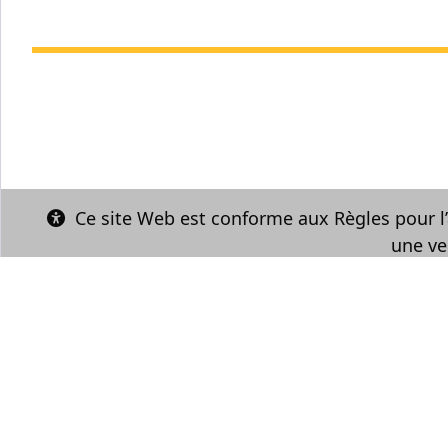
Ce site Web est conforme aux Règles pour l’
une ve
© Le Centre franco, 2026 – Tous droits rése