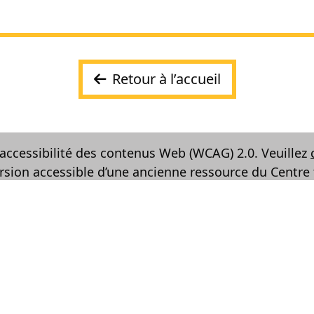
Retour à l’accueil
accessibilité des contenus Web (WCAG) 2.0. Veuillez
rsion accessible d’une ancienne ressource du Centre 
CONTACTEZ-NOUS
2445, boul. Saint-Laurent,
rvés.
suite B151E
Ottawa (Ontario) K1G 6C3