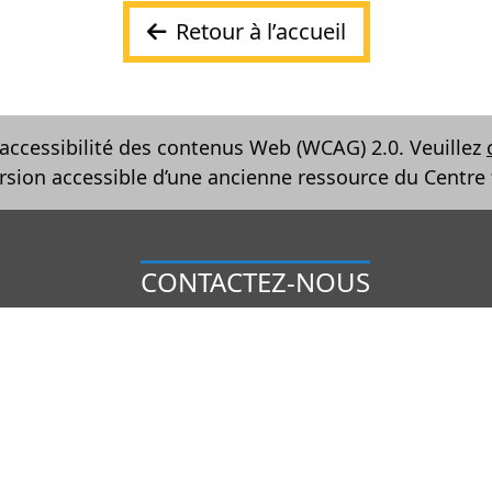
Retour à l’accueil
accessibilité des contenus Web (WCAG) 2.0. Veuillez
rsion accessible d’une ancienne ressource du Centre 
CONTACTEZ-NOUS
2445, boul. Saint-Laurent,
rvés.
suite B151E
Ottawa (Ontario) K1G 6C3
Tél. : 613 747‑8000
Sans frais : 1 877 742‑3677
Courriel :