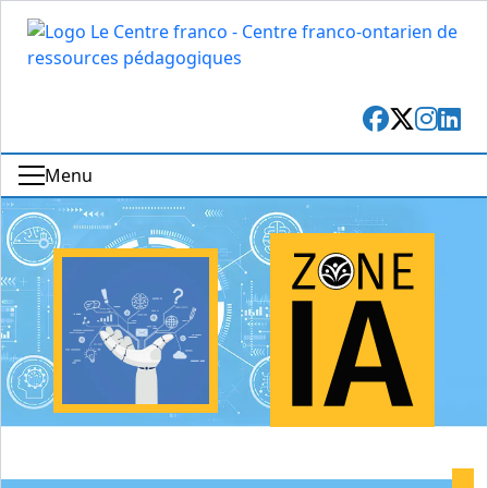
Facebook
X
Insta
Lin
Menu
Retour à l’accueil